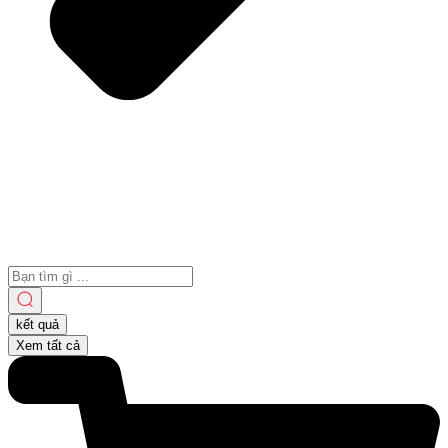
Search
...
kết quả
Xem tất cả