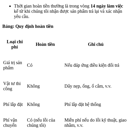
Thời gian hoàn tiền thường là trong vòng
14 ngày làm việc
kể từ khi chúng tôi nhận được sản phẩm trả lại và xác nhận
yêu cầu.
Bảng: Quy định hoàn tiền
Loại chi
Hoàn tiền
Ghi chú
phí
Giá trị sản
Có
Nếu đáp ứng điều kiện đổi trả
phẩm
Vật tư thi
Không
Dây nẹp, ống, ổ cắm, v.v.
công
Phí lắp đặt
Không
Phí lắp đặt hệ thống
Phí vận
Có (nếu lỗi của
Miễn phí nếu do lỗi kỹ thuật, giao
chuyển
chúng tôi)
nhầm, v.v.