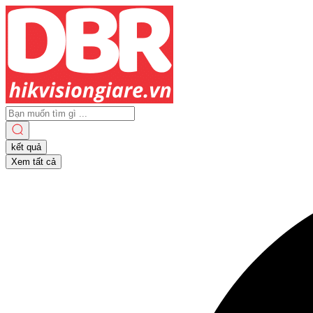
Search
...
kết quả
Xem tất cả