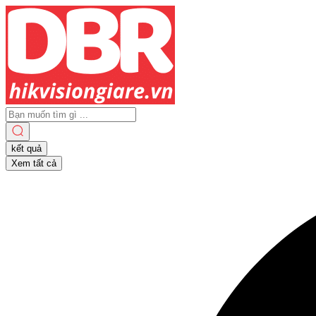
Search
...
kết quả
Xem tất cả