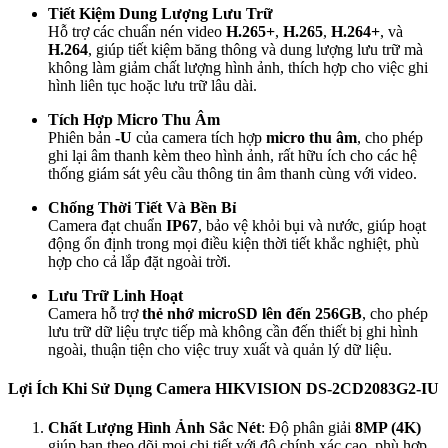
Tiết Kiệm Dung Lượng Lưu Trữ
Hỗ trợ các chuẩn nén video
H.265+
,
H.265
,
H.264+
, và
H.264
, giúp tiết kiệm băng thông và dung lượng lưu trữ mà
không làm giảm chất lượng hình ảnh, thích hợp cho việc ghi
hình liên tục hoặc lưu trữ lâu dài.
Tích Hợp Micro Thu Âm
Phiên bản
-U
của camera tích hợp
micro thu âm
, cho phép
ghi lại âm thanh kèm theo hình ảnh, rất hữu ích cho các hệ
thống giám sát yêu cầu thông tin âm thanh cùng với video.
Chống Thời Tiết Và Bền Bỉ
Camera đạt chuẩn
IP67
, bảo vệ khỏi bụi và nước, giúp hoạt
động ổn định trong mọi điều kiện thời tiết khắc nghiệt, phù
hợp cho cả lắp đặt ngoài trời.
Lưu Trữ Linh Hoạt
Camera hỗ trợ
thẻ nhớ microSD lên đến 256GB
, cho phép
lưu trữ dữ liệu trực tiếp mà không cần đến thiết bị ghi hình
ngoài, thuận tiện cho việc truy xuất và quản lý dữ liệu.
Lợi Ích Khi Sử Dụng Camera HIKVISION DS-2CD2083G2-IU
Chất Lượng Hình Ảnh Sắc Nét
: Độ phân giải
8MP (4K)
giúp bạn theo dõi mọi chi tiết với độ chính xác cao, phù hợp