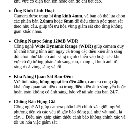
khu vực có diện tích lớn hoặc cần độ chi tiết cao.
Ống Kính Linh Hoạt
Camera được trang bị
ống kính 4mm
, và bạn có thể lựa chọn
các phiên bản
2.8mm
hoặc
6mm
để điều chỉnh góc quan sát
theo nhu cầu, giúp tối ưu hóa vùng giám sát cho từng không
gian khác nhau.
Chống Ngược Sáng 120dB WDR
Công nghệ
Wide Dynamic Range (WDR)
giúp camera duy
trì chất lượng hình ảnh ngay cả trong các điều kiện ánh sáng
đối chọi như khi có ánh sáng mạnh chiếu vào hoặc các khu
vực có độ tương phản ánh sáng cao, mang lại hình ảnh rõ
ràng ở cả vùng sáng và tối.
Khả Năng Quan Sát Ban Đêm
Với tính năng
hồng ngoại lên đến 40m
, camera cung cấp
khả năng quan sát hiệu quả trong điều kiện ánh sáng yếu hoặc
hoàn toàn không có ánh sáng, bảo vệ tài sản của bạn 24/7.
Chống Báo Động Giả
Công nghệ
AI
giúp camera phân biệt chính xác giữa người,
phương tiện và các yếu tố gây báo động giả như vật nuôi, lá
cây… Điều này giúp giảm thiểu cảnh báo không chính xác và
tối ưu hóa việc giám sát.