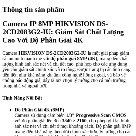
Thông tin sản phẩm
Camera IP 8MP HIKVISION DS-
2CD2083G2-IU: Giám Sát Chất Lượng
Cao Với Độ Phân Giải 4K
Camera
HIKVISION DS-2CD2083G2-IU
là một giải pháp giám
sát an ninh mạnh mẽ với
độ phân giải 8MP (4K)
, mang đến chất
lượng hình ảnh sắc nét và chi tiết cao, phù hợp cho các ứng dụng
yêu cầu giám sát chính xác và rõ ràng. Được trang bị các tính năng
tiên tiến như khả năng ghi âm, công nghệ hồng ngoại, và bảo vệ
chống báo động giả, đây là lựa chọn lý tưởng cho cả môi trường
trong nhà và ngoài trời.
Tính Năng Nổi Bật
Độ Phân Giải 4K (8MP)
Camera sử dụng cảm biến
1/3″ Progressive Scan CMOS
với độ phân giải lên đến
3840 × 2160
, cho phép ghi lại hình
ảnh sắc nét và chi tiết ở mọi khoảng cách. Độ phân giải 8MP
mang đến khả năng theo dõi chính xác hơn, lý tưởng cho các