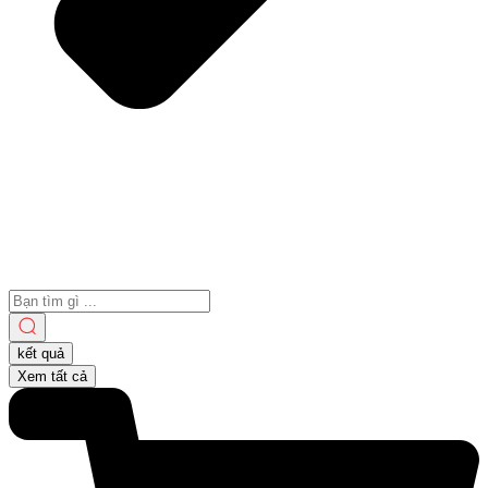
Search
...
kết quả
Xem tất cả