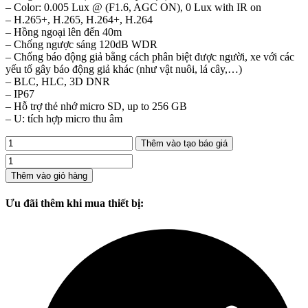
– Color: 0.005 Lux @ (F1.6, AGC ON), 0 Lux with IR on
– H.265+, H.265, H.264+, H.264
– Hồng ngoại lên đến 40m
– Chống ngược sáng 120dB WDR
– Chống báo động giả bằng cách phân biệt được người, xe với các
yếu tố gây báo động giả khác (như vật nuôi, lá cây,…)
– BLC, HLC, 3D DNR
– IP67
– Hỗ trợ thẻ nhớ micro SD, up to 256 GB
– U: tích hợp micro thu âm
Thêm vào tạo báo giá
Camera
ip
Thêm vào giỏ hàng
8mp
hikvision
Ưu đãi thêm khi mua thiết bị:
DS-
2CD2083G2-
IU
số
lượng