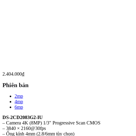
2.404.000
₫
Phiên bản
2mp
4mp
6mp
DS-2CD2083G2-IU
– Camera 4K (8MP) 1/3″ Progressive Scan CMOS
– 3840 × 2160@30fps
– Ống kính 4mm (2.8/6mm tùy chọn)